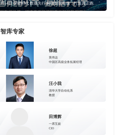
5月14日 智能时代 数据先行 解锁数据价值，打造真正跑的起来的智能数据平台
智库专家
徐超
英伟达
中国区高级业务拓展经理
汪小我
清华大学自动化系
教授
田博辉
一席互娱
CIO