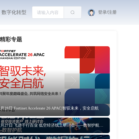
数字化转型
登录/注册
精彩专题
5月28日 Fortinet Accelerate 26 APAC|智驭未来，安全启航
5月27日 飞进千行百业 低空经济线上研讨会——数智护航 让低空文旅从“网红”到“长红”