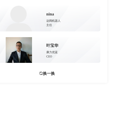
nina
达阔机器人
主任
叶宝华
康力优蓝
CEO
换一换