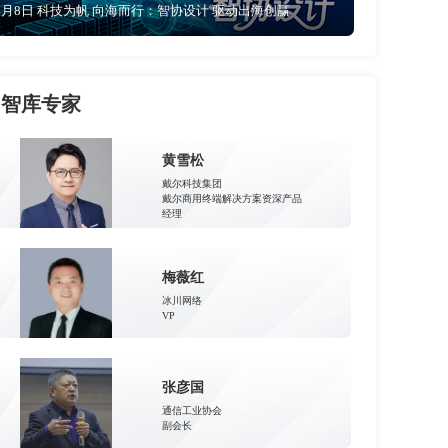
4月8日 科技为帆 向海而行：智协设计 驱动出海创赢
智库专家
黄雪松
戴尔科技集团
戴尔商用终端解决方案资深产品
经理
梅薇红
冰川网络
VP
张彦国
通信工业协会
副会长