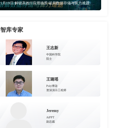
11月19日 解锁高效IT应用场景 破局数据存储与算力难题
智库专家
王志新
中国科学院
院士
王璐瑶
Poly博诣
资深演示工程师
Jeremy
AiPPT
副总裁