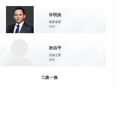
许明炎
海普洛斯
CEO
孙自平
启迪之星
主任
换一换