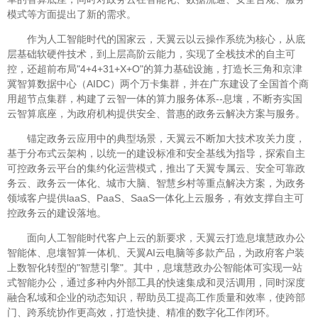
模式等方面提出了新的需求。
作为人工智能时代的国家云，天翼云以云操作系统为核心，从底
层基础软硬件技术，到上层高阶云能力，实现了全栈技术的自主可
控，还超前布局"4+4+31+X+O"的算力基础设施，打造长三角和京津
冀智算数据中心（AIDC）两个万卡集群，并在广东建设了全国首个商
用超节点集群，构建了云智一体的算力服务体系--息壤，不断夯实国
云智算底座，为政府机构提供安全、普惠的政务云解决方案与服务。
锚定政务云应用中的典型场景，天翼云不断加大技术攻关力度，
基于分布式云架构，以统一的建设标准和安全基线为指导，探索自主
可控政务云平台的集约化运营模式，推出了天翼专属云、安全可靠政
务云、政务云一体化、城市大脑、智慧乡村等重点解决方案，为政务
领域客户提供laaS、PaaS、SaaS一体化上云服务，有效支撑自主可
控政务云的建设落地。
面向人工智能时代客户上云的新要求，天翼云打造息壤慧政办公
智能体、息壤智算一体机、天翼AI云电脑等多款产品，为政府客户装
上数智化转型的"智慧引擎"。其中，息壤慧政办公智能体可实现一站
式智能办公，通过多种内外部工具的快速集成和灵活调用，同时深度
融合私域和企业的动态知识，帮助员工提高工作质量和效率，使跨部
门、跨系统协作更高效，打造快捷、精准的数字化工作闭环。