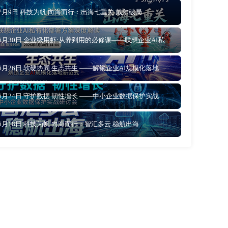
7月9日 科技为帆 向海而行：出海七重关 戴尔破局
6月30日 企业级用虾:从养到用的必修课——联想企业AI私有化部署方案深度解读
6月26日 软硬协同 生态共生 ——解锁企业AI规模化落地新范式
6月24日 守护数据 韧性增长 ——中小企业数据保护实战研讨会
6月18日 科技为帆 向海而行：智汇多云 稳航出海