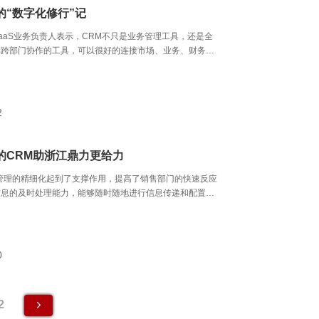
的“数字化修行”记
aaS业务负责人表示，CRM不只是业务管理工具，还是全
部跨部门协作的工具，可以很好的连接市场、业务、财务、
门和多业务需求。
2
的CRM助浙江鼎力更给力
管理的精细化起到了支撑作用，提高了销售部门的快速反应
信息的及时处理能力，能够随时随地进行信息传递和配置，
支撑作用。
0
2