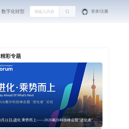
数字化转型
登录/注册
精彩专题
8月21日 进化 乘势而上——2026戴尔科技峰会暨“进化者”论坛