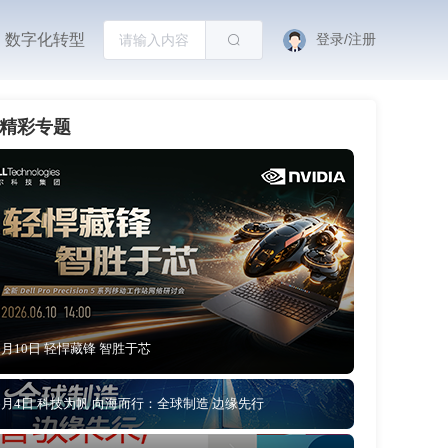
数字化转型
登录/注册
精彩专题
6月10日 轻悍藏锋 智胜于芯
6月4日 科技为帆 向海而行：全球制造 边缘先行