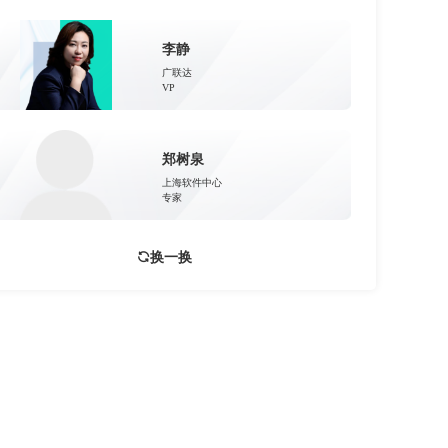
李静
广联达
VP
郑树泉
上海软件中心
专家
换一换