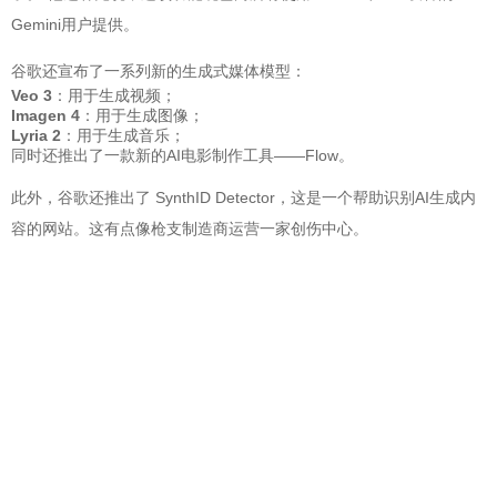
Gemini用户提供。
谷歌还宣布了一系列新的生成式媒体模型：
Veo 3
：用于生成视频；
Imagen 4
：用于生成图像；
Lyria 2
：用于生成音乐；
同时还推出了一款新的AI电影制作工具——Flow。
此外，谷歌还推出了 SynthID Detector，这是一个帮助识别AI生成内
容的网站。这有点像枪支制造商运营一家创伤中心。
皮查伊总结道：“AI带来的机会确实是前所未有的巨大。它的真正潜力
能否释放，将取决于这一代开发者和技术构建者，要让他们确保AI的
好处惠及尽可能多的人。”