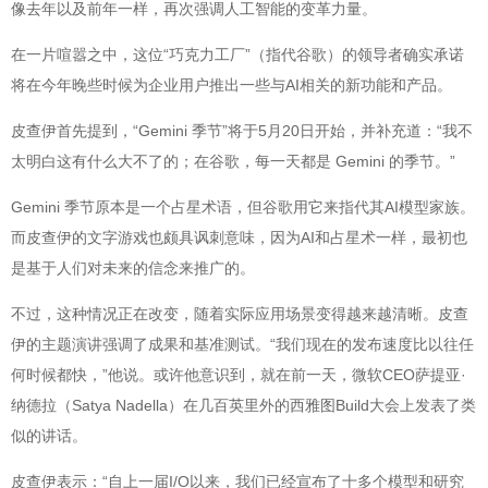
像去年以及前年一样，再次强调人工智能的变革力量。
在一片喧嚣之中，这位“巧克力工厂”（指代谷歌）的领导者确实承诺
将在今年晚些时候为企业用户推出一些与AI相关的新功能和产品。
皮查伊首先提到，“Gemini 季节”将于5月20日开始，并补充道：“我不
太明白这有什么大不了的；在谷歌，每一天都是 Gemini 的季节。”
Gemini 季节原本是一个占星术语，但谷歌用它来指代其AI模型家族。
而皮查伊的文字游戏也颇具讽刺意味，因为AI和占星术一样，最初也
是基于人们对未来的信念来推广的。
不过，这种情况正在改变，随着实际应用场景变得越来越清晰。皮查
伊的主题演讲强调了成果和基准测试。“我们现在的发布速度比以往任
何时候都快，”他说。或许他意识到，就在前一天，微软CEO萨提亚·
纳德拉（Satya Nadella）在几百英里外的西雅图Build大会上发表了类
似的讲话。
皮查伊表示：“自上一届I/O以来，我们已经宣布了十多个模型和研究