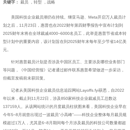
关键字：
裁员
，
转型
，
战略
美国科技企业裁员潮仍在持续。继亚马逊、Meta开启万人裁员计
划之后，11月23日，惠普也在2022财年第四财季报告中宣布计划到
2025财年末将在全球裁减4000~6000名员工，此举是惠普节省成本转
型计划中的重要内容，该计划旨在到2025财年末每年至少节省14亿美
元。
针对惠普裁员计划是否涉及中国区员工、主要涉及哪些业务部门
等问题，《中国经营报》记者通过邮件联系惠普希望做进一步采访，
但截至发稿前未获回复。
记者从美国科技企业裁员信息追踪网站Layoffs.fyi获悉，自2022
年以来，截止到11月22日，涉及850家科技企业裁减员工总数达
137159人。从该网站统计的月度裁员柱状图来看，美国科技企业早在
今年5~8月就曾出现过一波裁员“小高峰”——科技企业整体每月裁员规
模超过1万人，尤其是6~8月期间每个月涉及裁员的科技公司数量都超