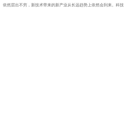
依然层出不穷，新技术带来的新产业从长远趋势上依然会到来。科技
行业各层次的头部玩家需要依托自己的领域优势，联合推动产业转型
加速升级。
“外部竞争激烈，内部优化改革，内外因共同作用出现裁员潮，科
技行业在经历一个周期性的洗牌。”王鹏表示，从长期来看，科技企业
经历行业洗牌会催生新的企业、新的业务模式、新的技术及应用。
@北京赢邦策略咨询有限责任公司