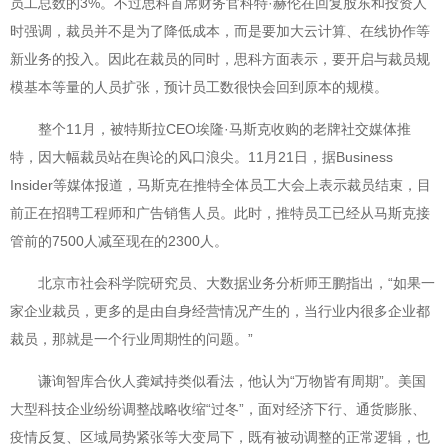
员工总数的3%。不过思科首席财务官科特·赫伦在回复股东和投资人
时强调，裁员并不是为了降低成本，而是要加大云计算、在线协作等
新业务的投入。因此在裁员的同时，思科方面表示，要开启与裁员规
模基本等量的人员扩张，预计员工数很快会回到原本的规模。
整个11月，被特斯拉CEO埃隆·马斯克收购的老牌社交媒体推
特，因大幅裁员站在舆论的风口浪尖。11月21日，据Business
Insider等媒体报道，马斯克在推特全体员工大会上表示裁员结束，目
前正在招聘工程师和广告销售人员。此时，推特员工已经从马斯克接
管前的7500人减至现在的2300人。
北京市社会科学院研究员、大数据业务分析师王鹏指出，“如果一
家企业裁员，更多的是由自身经营情况产生的，当行业内很多企业都
裁员，那就是一个行业周期性的问题。”
谦询智库合伙人龚斌持类似看法，他认为“万物皆有周期”。美国
大型科技企业纷纷调整战略收缩“过冬”，面对经济下行、通货膨胀、
疫情反复、区域局势紧张等大变局下，既有被动调整的正常逻辑，也