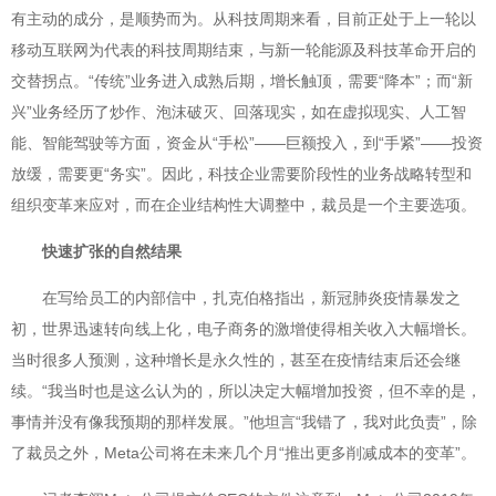
有主动的成分，是顺势而为。从科技周期来看，目前正处于上一轮以
移动互联网为代表的科技周期结束，与新一轮能源及科技革命开启的
交替拐点。“传统”业务进入成熟后期，增长触顶，需要“降本”；而“新
兴”业务经历了炒作、泡沫破灭、回落现实，如在虚拟现实、人工智
能、智能驾驶等方面，资金从“手松”——巨额投入，到“手紧”——投资
放缓，需要更“务实”。因此，科技企业需要阶段性的业务战略转型和
组织变革来应对，而在企业结构性大调整中，裁员是一个主要选项。
快速扩张的自然结果
在写给员工的内部信中，扎克伯格指出，新冠肺炎疫情暴发之
初，世界迅速转向线上化，电子商务的激增使得相关收入大幅增长。
当时很多人预测，这种增长是永久性的，甚至在疫情结束后还会继
续。“我当时也是这么认为的，所以决定大幅增加投资，但不幸的是，
事情并没有像我预期的那样发展。”他坦言“我错了，我对此负责”，除
了裁员之外，Meta公司将在未来几个月“推出更多削减成本的变革”。