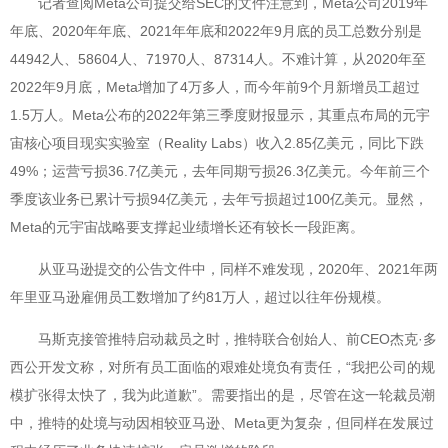
记者查阅Meta公司提交给SEC的文件注意到，Meta公司2019年
年底、2020年年底、2021年年底和2022年9月底的员工总数分别是
44942人、58604人、71970人、87314人。不难计算，从2020年至
2022年9月底，Meta增加了4万多人，而今年前9个月新增员工超过
1.5万人。Meta公布的2022年第三季度财报显示，其重点布局的元宇
宙核心项目现实实验室（Reality Labs）收入2.85亿美元，同比下跌
49%；运营亏损36.7亿美元，去年同期亏损26.3亿美元。今年前三个
季度该业务已累计亏损94亿美元，去年亏损超过100亿美元。显然，
Meta的元宇宙战略要支撑起业绩增长还有较长一段距离。
从亚马逊提交的公告文件中，同样不难发现，2020年、2021年两
年里亚马逊雇佣员工数增加了约81万人，超过以往年份规模。
马斯克接管推特启动裁员之时，推特联合创始人、前CEO杰克·多
西公开发文称，对所有员工面临的艰难处境负有责任，“我把公司的规
模扩张得太快了，我为此道歉”。需要指出的是，尽管在这一轮裁员潮
中，推特的处境与动因相较亚马逊、Meta更为复杂，但同样在发展过