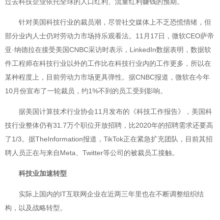
过去科技企业依托全球的人口红利、流量红利赚钱的预期。
针对美国科技行业的裁员潮，尽管社交媒体上不乏恐慌情绪，但
部分业内人士仍对劳动力市场持乐观看法。11月17日，微软CEO萨帝
亚·纳德拉在接受美国CNBC采访时表示，LinkedIn数据表明，数据软
件工程师在科技行业以外的工作比在科技行业内的工作更多，所以在
某种程度上，目前劳动力市场更具弹性。据CNBC报道，微软在今年
10月份宣布了一轮裁员，约1%不到的员工受到影响。
据美国计算技术行业协会11月发布的《科技工作报告》，美国科
技行业整体仍有31.7万个职位开放招聘，比2020年的招聘需求还要高
了1/3。据TheInformation报道，TikTok正在紧急扩充团队，目前其招
聘人员正在与来自Meta、Twitter等公司的被裁员工接触。
科技业加速转型
实际上国内的IT互联网企业在近两三年里也在不断调整组织结
构，以及战略转型。