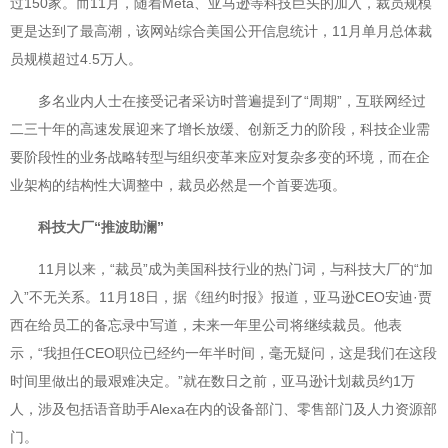
过150家。而11月，随着Meta、亚马逊等科技巨头的加入，裁员规模
更是达到了最高潮，该网站综合美国公开信息统计，11月单月总体裁
员规模超过4.5万人。
多名业内人士在接受记者采访时普遍提到了“周期”，互联网经过
二三十年的高速发展迎来了增长放缓、创新乏力的阶段，科技企业需
要阶段性的业务战略转型与组织变革来应对复杂多变的环境，而在企
业架构的结构性大调整中，裁员必然是一个首要选项。
科技大厂“推波助澜”
11月以来，“裁员”成为美国科技行业的热门词，与科技大厂的“加
入”不无关系。11月18日，据《纽约时报》报道，亚马逊CEO安迪·贾
西在给员工的备忘录中写道，未来一年里公司将继续裁员。他表
示，“我担任CEO职位已经约一年半时间，毫无疑问，这是我们在这段
时间里做出的最艰难决定。”就在数日之前，亚马逊计划裁员约1万
人，涉及包括语音助手Alexa在内的设备部门、零售部门及人力资源部
门。