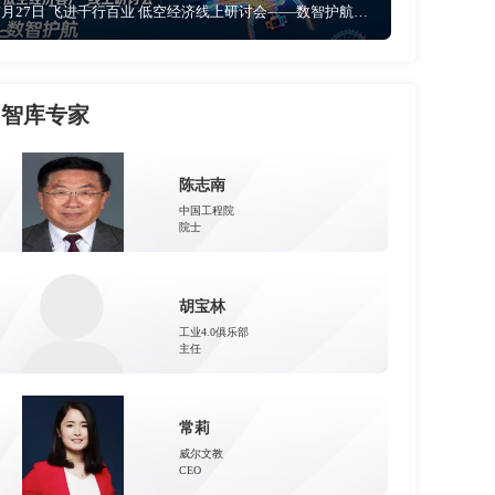
5月27日 飞进千行百业 低空经济线上研讨会——数智护航 让低空文旅从“网红”到“长红”
智库专家
陈志南
中国工程院
院士
胡宝林
工业4.0俱乐部
主任
常莉
威尔文教
CEO