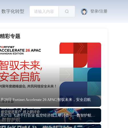
数字化转型
登录/注册
精彩专题
5月28日 Fortinet Accelerate 26 APAC|智驭未来，安全启航
5月27日 飞进千行百业 低空经济线上研讨会——数智护航 让低空文旅从“网红”到“长红”