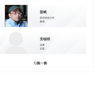
邵斌
苏州科技大学
教授
安锐明
达索
总监
换一换