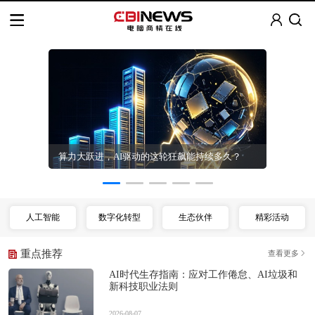
CXO数智化
算力大跃进，AI驱动的这轮狂飙能持续多久？
人工智能
数字化转型
生态伙伴
精彩活动
重点推荐
查看更多
AI时代生存指南：应对工作倦怠、AI垃圾和
新科技职业法则
2026-08-07