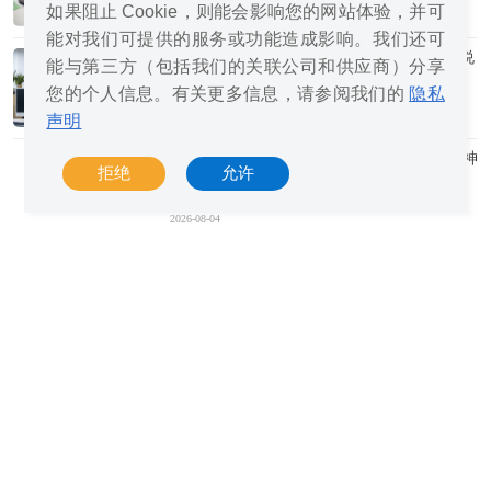
如果阻止 Cookie，则能会影响您的网站体验，并可
2026-08-04
能对我们可提供的服务或功能造成影响。我们还可
微软称8GB内存对运行Windows 11的用户来说
能与第三方（包括我们的关联公司和供应商）分享
应该够了
您的个人信息。有关更多信息，请参阅我们的
隐私
声明
2026-08-04
迪拜烈日黄沙中，AI、服务器农场与乐观精神
拒绝
允许
竞相绽放
2026-08-04
由于版权问题，MiniMax H3被迫取消欧美地
区开源
2026-08-04
亚马逊云科技创始人贝索斯减持股票
2026-08-04
算力大跃进，AI驱动的这轮狂飙能持续多久？