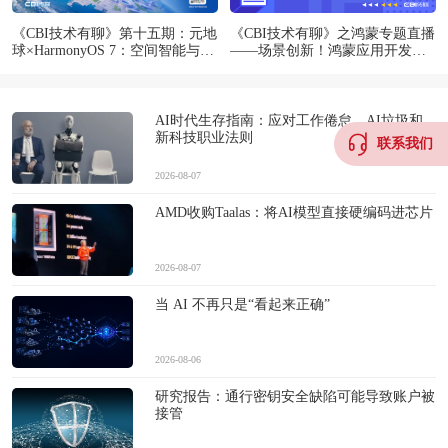
《CBI技术有聊》第十五期：元地
《CBI技术有聊》之鸿蒙专题直播
球×HarmonyOS 7：空间智能与端
——场景创新！鸿蒙应用开发实
侧3DGS探索
战解析
AI时代生存指南：应对工作倦怠、AI垃圾和
新科技职业法则
联系我们
2026-08-07
AMD收购Taalas：将AI模型直接硬编码进芯片
2026-08-07
当 AI 不再只是“看起来正确”
2026-08-06
研究报告：通行密钥安全缺陷可能导致账户被
接管