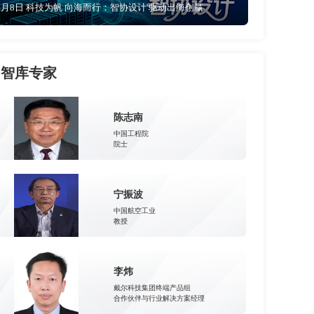
4月8日 科技为帆 向海而行：智协设计 驱动出海创赢
智库专家
陈志南
中国工程院
院士
宁振波
中国航空工业
教授
李炜
戴尔科技集团终端产品组
合作伙伴与行业解决方案经理