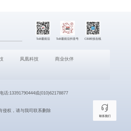
ToB最前沿
ToB最前沿抖音号
CBI科技在线
技
凤凰科技
商业伙伴
1790444或(010)62178877
有侵权，请与我司联系删除