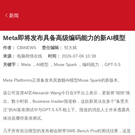
新闻
Meta即将发布具备高级编码能力的新AI模型
作者：
CBINEWS
责任编辑：
邹大斌
来源：
电脑商情在线
时间：
2026-07-06 10:38
关键字：
Meta
，
AI模型
，
Muse Spark
，
编码能力
，
GPT-5.5
Meta Platforms正准备发布其旗舰AI模型Muse Spark的新版本。
该公司首席AI官Alexandr Wang今日在X平台上表示，更新将"很快"推
出。数小时前，Business Insider报道称，这款新算法在多个"备受关
注"的AI基准测试中与GPT-5.5不相上下。报道的消息人士并未透露具
体涉及哪些基准测试。
几乎所有前沿模型的发布都会附带SWE-Bench Pro的测试结果，这是