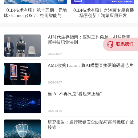
《CBI技术有聊》第十五期：元地
《CBI技术有聊》之鸿蒙专题直播
球×HarmonyOS 7：空间智能与端
——场景创新！鸿蒙应用开发实
侧3DGS探索
战解析
AI时代生存指南：应对工作倦怠、AI垃圾和
新科技职业法则
联系我们
2026-08-07
AMD收购Taalas：将AI模型直接硬编码进芯片
2026-08-07
当 AI 不再只是“看起来正确”
2026-08-06
研究报告：通行密钥安全缺陷可能导致账户被
接管