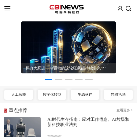
CXO数智化
算力大跃进，AI驱动的这轮狂飙能持续多久？
人工智能
数字化转型
生态伙伴
精彩活动
重点推荐
查看更多
AI时代生存指南：应对工作倦怠、AI垃圾和
新科技职业法则
2026-08-07