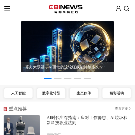
CXO数智化
算力大跃进，AI驱动的这轮狂飙能持续多久？
人工智能
数字化转型
生态伙伴
精彩活动
重点推荐
查看更多
AI时代生存指南：应对工作倦怠、AI垃圾和
新科技职业法则
2026-08-07