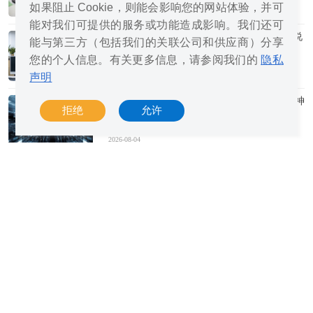
如果阻止 Cookie，则能会影响您的网站体验，并可
2026-08-04
能对我们可提供的服务或功能造成影响。我们还可
微软称8GB内存对运行Windows 11的用户来说
能与第三方（包括我们的关联公司和供应商）分享
应该够了
您的个人信息。有关更多信息，请参阅我们的
隐私
声明
2026-08-04
迪拜烈日黄沙中，AI、服务器农场与乐观精神
拒绝
允许
竞相绽放
2026-08-04
由于版权问题，MiniMax H3被迫取消欧美地
区开源
2026-08-04
亚马逊云科技创始人贝索斯减持股票
2026-08-04
算力大跃进，AI驱动的这轮狂飙能持续多久？