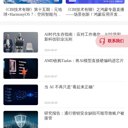
《CBI技术有聊》第十五期：元地
《CBI技术有聊》之鸿蒙专题直播
球×HarmonyOS 7：空间智能与端
——场景创新！鸿蒙应用开发实
侧3DGS探索
战解析
AI时代生存指南：应对工作倦怠、AI垃圾和
新科技职业法则
联系我们
2026-08-07
AMD收购Taalas：将AI模型直接硬编码进芯片
2026-08-07
当 AI 不再只是“看起来正确”
2026-08-06
研究报告：通行密钥安全缺陷可能导致账户被
接管