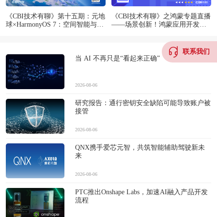
《CBI技术有聊》第十五期：元地
《CBI技术有聊》之鸿蒙专题直播
球×HarmonyOS 7：空间智能与端
——场景创新！鸿蒙应用开发实
侧3DGS探索
战解析
联系我们
当 AI 不再只是“看起来正确”
2026-08-06
研究报告：通行密钥安全缺陷可能导致账户被
接管
2026-08-06
QNX携手爱芯元智，共筑智能辅助驾驶新未
来
2026-08-06
PTC推出Onshape Labs，加速AI融入产品开发
流程