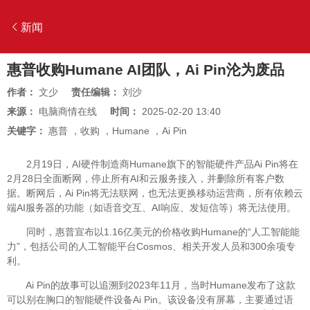
新闻
惠普收购Humane AI团队，Ai Pin沦为废品
作者：
文少
责任编辑：
刘沙
来源：
电脑商情在线
时间：
2025-02-20 13:40
关键字：
惠普
，
收购
，
Humane
，
Ai Pin
2月19日，AI硬件制造商Humane旗下的智能硬件产品Ai Pin将在
2月28日全面断网，停止所有AI和云服务接入，并删除所有客户数
据。断网后，Ai Pin将无法联网，也无法更换移动运营商，所有依赖云
端AI服务器的功能（如语音交互、AI响应、发短信等）将无法使用。
同时，惠普宣布以1.16亿美元的价格收购Humane的“人工智能能
力”，包括公司的人工智能平台Cosmos、相关开发人员和300余项专
利。
Ai Pin的故事可以追溯到2023年11月，当时Humane发布了这款
可以别在胸口的智能硬件设备Ai Pin。该设备没有屏幕，主要通过语