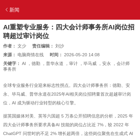
新闻
AI重塑专业服务：四大会计师事务所AI岗位招
聘超过审计岗位
作者：
文少
责任编辑：
刘沙
来源：
电脑商情在线
时间：
2026-05-20 14:08
关键字：
AI
，
德勤
，
普华永道
，
审计
，
毕马威
，
安永
，
会计师
事务所
全球专业服务行业迎来标志性拐点。四大会计师事务所：德勤、安
永、毕马威、普华永道在2025年AI相关岗位招聘量首次超越审计岗
位，AI 成为驱动行业转型的核心引擎。
据英国媒体对美、英等六国超 5 万条公开招聘信息的分析，2025 年
四大会计师事务所要求具备AI 技能的岗位占比近 7%，较 2022 年
ChatGPT 问世时的不足 2% 增长超两倍，这些岗位聚焦在生成式 AI