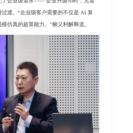
了企业级需求—— 企业升级AI时，无需
渡。“企业级客户需要的不仅是 AI 算
规模仿真的超算能力。”柳义利解释道。