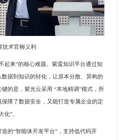
席技术官柳义利
不起来”的核心难题。紫鸾知识平台通过知
从数据到知识的转化，让原本分散、异构的
键的是，紫光云采用 “本地精调”模式，所
既保障了数据安全，又能打造专属企业的定
大化”。
造的“智能体开发平台”，支持低代码开