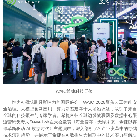
WAIC希捷科技展位
作为AI领域最具影响力的国际盛会，WAIC 2025聚焦人工智能安
全治理、大模型创新应用、算力新基建等十大前沿议题，吸引了来自
全球的科技领袖与专家学者。希捷科技全球边缘物联网及数据中心渠
道营销负责人Steve Loh在大会发表《海量智存・无界未来：希捷以存
储革新驱动 AI 数据时代》主题演讲，深入剖析了AI产业变革中的存储
技术演进趋势，并展示了希捷在AI数据生命周期中的技术实力与解决