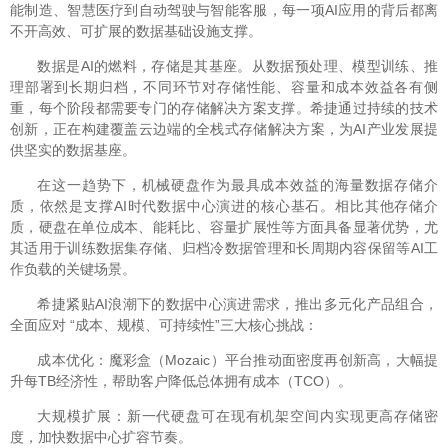
能制造、智慧医疗到自动驾驶与智能客服，每一项AI应用的背后都离
不开高效、可扩展的数据基础设施支撑。
数据是AI的燃料，存储是其基座。从数据预处理、模型训练、推
理部署到长期归档，不同环节对存储性能、容量和成本效益各有侧
重，每个阶段都需要专门的存储解决方案支撑。希捷通过持续的技术
创新，正在构建覆盖云边端的全栈式存储解决方案，为AI产业发展提
供坚实的数据基座。
在这一趋势下，机械硬盘作为最具成本效益的海量数据存储介
质，依然是支撑AI时代数据中心演进的核心基石。相比其他存储介
质，硬盘在单位成本、能耗比、容量扩展性等方面具备显著优势，尤
其适用于训练数据集存储、归档冷数据管理和长周期内容保留等AI工
作负载的关键场景。
希捷紧贴AI浪潮下的数据中心演进需求，推出多元化产品组合，
全面应对 “成本、规模、可持续性”三大核心挑战：
成本优化：魔彩盒（Mozaic）平台推动面密度再创新高，大幅提
升每TB经济性，帮助客户降低总体拥有成本（TCO）。
大规模扩展：新一代硬盘可在现有机架空间内实现更高存储密
度，加快数据中心扩容节奏。