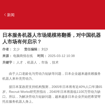
新闻
日本服务机器人市场规模将翻番，对中国机器
人市场有何启示？
作者：
文少
责任编辑：
刘沙
来源：
电脑商情在线
时间：
2025-03-12 10:38
关键字：
人才
，
机器人
，
市场
，
技术
由于人口老龄化与劳动力短缺等问题，日本企业越来越依赖服务
机器人来补充劳动力。
据日本某政府支持机构预测，2065年日本将有近40%人口年满65
岁。Recruit Works研究所指出，2040年日本将面临1100万劳动力缺
口。所以，为解决劳动力短缺问题，越来越多日本企业开始把希望寄
托在服务机器人身上。