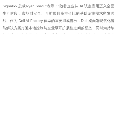
Signal65 总裁Ryan Shrout表示：“随着企业从 AI 试点应用迈入全面
生产阶段，市场对安全、可扩展且高性价比的基础设施需求愈发强
烈。作为 Dell AI Factory 体系的重要组成部分，Dell 桌面端现代化智
能解决方案打通本地控制与企业级可扩展性之间的壁垒，同时为持续
技术迭代预留充足空间。这套从桌面端延伸至数据中心的能力独具优
势，助力企业充分挖掘智能体应用潜能，同时保障数据自主掌握、成
本稳定可控。”
@北京赢邦策略咨询有限责任公司