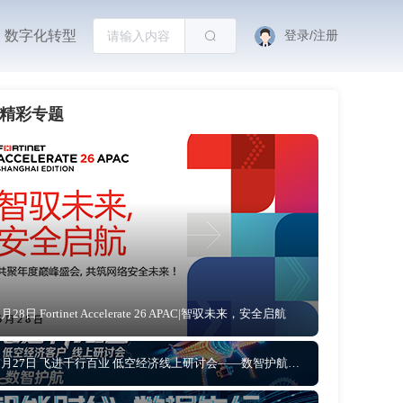
数字化转型
登录/注册
精彩专题
5月28日 Fortinet Accelerate 26 APAC|智驭未来，安全启航
5月27日 飞进千行百业 低空经济线上研讨会——数智护航 让低空文旅从“网红”到“长红”