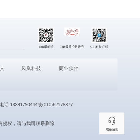
ToB最前沿
ToB最前沿抖音号
CBI科技在线
技
凤凰科技
商业伙伴
1790444或(010)62178877
有侵权，请与我司联系删除