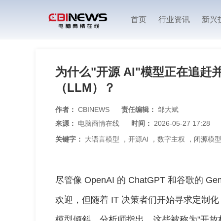
首页
行业资讯
新兴
为什么"开源 AI"模型正在追
（LLM）？
作者：
CBINEWS
责任编辑：
邹大斌
来源：
电脑商情在线
时间：
2026-05-27 17:28
关键字：
大语言模型
，
开源AI
，
数字主权
，
闭源模
尽管像 OpenAI 的 ChatGPT 和谷歌的 
欢迎，但随着 IT 决策者们开始寻求定制化
模型倾斜。分析师指出，这些被称为"开放权重模型