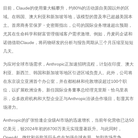
目前，Claude的使用量大幅攀升，约80%的活动源自美国以外的区
域。在韩国、澳大利亚和新加坡等地，该模型的普及率已超越美国本
土。首席商务官保罗・史密斯指出，公司的国际业务增速超出预期，
尤其在生命科学和财富管理领域客户需求激增。例如，丹麦药企诺和
诺德借助Claude，将药物研发的分析与报告周期从三个月压缩至短短
几天。
为应对全球市场需求，Anthropic正加速招聘流程，计划在印度、澳大
利亚、新西兰、韩国和新加坡等地区引进区域负责人。此外，公司将
在东京设立亚洲首个办公室，并在都柏林和伦敦增设超过100个职
位，以扩展欧洲业务。新任国际业务董事总经理克里斯・恰乌里表
示，众多政府机构和大型企业正与Anthropic洽谈合作项目，彰显其市
场潜力。
Anthropic的扩张恰逢企业级AI市场的迅速增长，当前年化营收已达50
亿美元，较2024年初的8700万美元实现显著跃升。与此同时，
OpenAI、微软和谷歌等巨头也在加强全球布局，加剧市场竞争。