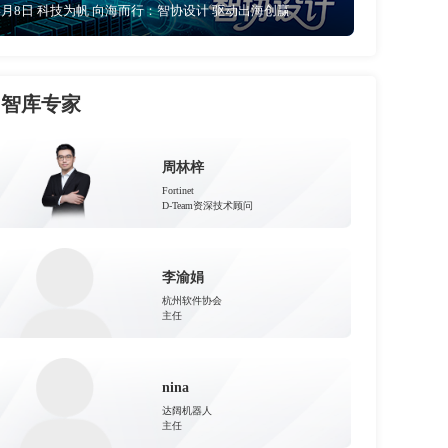
4月8日 科技为帆 向海而行：智协设计 驱动出海创赢
智库专家
周林梓
Fortinet
D-Team资深技术顾问
李渝娟
杭州软件协会
主任
nina
达阔机器人
主任