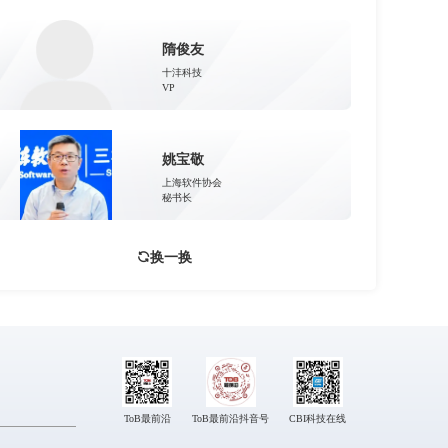
隋俊友
十沣科技
VP
姚宝敬
上海软件协会
秘书长
换一换
ToB最前沿
ToB最前沿抖音号
CBI科技在线