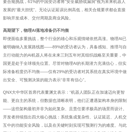
要合规挑战，61%的中国受访者将“安全威胁或漏洞”视为未来机器人
发展的“最大担忧”。无论认证延误比例高低，相关合规要求都会直接
影响开发成本、交付周期及商业风险。
高期望下，物理AI落地准备仍不均衡
即便面临多重挑战，整个行业的雄心和乐观情绪依然高涨。物理AI已
被明确纳入发展路线图——89%的受访者认为，具备感知、推理与自
主行动能力的AI机器人将在未来三到五年对其组织战略至关重要，中
国更是处于全球领先位置。尽管对物理AI的长期潜力充满信心，但实
际准备程度仍不均衡——仅有29%的受访者对其系统在真实环境中做
出安全、可预测决策的能力表示“非常有信心”。
QNX大中华区首席代表董渊文表示：“机器人团队正在加速迈向更智
能、更自主的系统，但数据也清晰表明，他们正遭遇架构本身的限制
——这些架构最初并非为如此复杂、且责任要求极高的场景而设计。
开发者持续指出四大核心挑战：系统集成复杂性、认证延迟、人机交
互中的功能安全风险，以及在关键时刻实现可预测行为的难度。与此