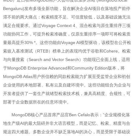
MDB）近日在MongoDB用户大会印度班加罗尔站 (MongoDB.local
Bengaluru)发布多项全新功能，旨在解决企业AI项目在落地投产前停
滞不前的两大痛点：检索精度不足、可信度较低，以及基础设施无法
满足合规要求。通过Voyage Context 4、混合检索与原生重排序三项
功能协同工作，可提升检索准确度，仅原生重排序一项即可将检索质
量最高提升30% *。这些功能由Voyage AI模型驱动，该模型在公开检
索嵌入基准测试（RTEB）榜单上的表现均优于谷歌和Cohere。检索
与向量搜索（Search and Vector Search）功能现已全面上线，适用
于MongoDB Enterprise Advanced和Community Edition版本，将
MongoDB Atlas用户所信赖的同款检索能力扩展至受监管企业和初创
企业使用的本地部署、私有云及自建环境中。这些功能组合为企业与
开发者提供了一套生产就绪型检索技术栈，兼具高精度、合规性，可
部署于企业数据所在的任意环境中。
MongoDB核心产品首席产品官Ben Cefalo表示：“企业规模化落
地生产级AI的最大阻碍并非大语言模型，而是记忆、检索、精度与合
规这四大难题。多数企业并不缺乏落地AI的决心，而是受限于基础设