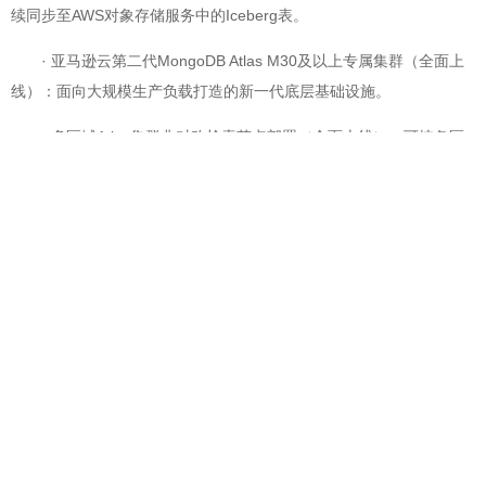
续同步至AWS对象存储服务中的Iceberg表。
· 亚马逊云第二代MongoDB Atlas M30及以上专属集群（全面上
线）：面向大规模生产负载打造的新一代底层基础设施。
· 多区域Atlas集群非对称检索节点部署（全面上线）：可按各区
域实际检索流量灵活配置检索节点容量，将多区域集群检索节点整体
成本降低25%–40%以上。
@北京赢邦策略咨询有限责任公司