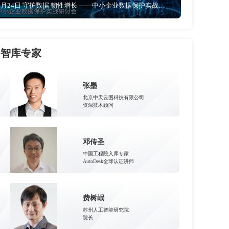
6月24日 守护数据 韧性增长 ——中小企业数据保护实战研讨会
智库专家
张墨
北京中天云图科技有限公司
资深技术顾问
邓传圣
中国工程院入库专家
AutoDesk全球认证讲师
费树岷
苏州人工智能研究院
院长