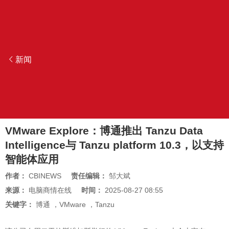
新闻
VMware Explore：博通推出 Tanzu Data
Intelligence与 Tanzu platform 10.3，以支持
智能体应用
作者：
CBINEWS
责任编辑：
邹大斌
来源：
电脑商情在线
时间：
2025-08-27 08:55
关键字：
博通
，
VMware
，
Tanzu