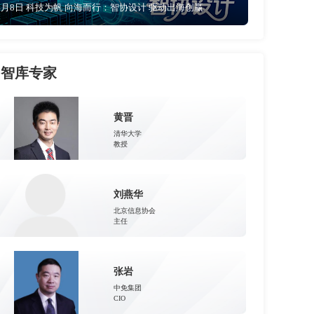
4月8日 科技为帆 向海而行：智协设计 驱动出海创赢
智库专家
黄晋
清华大学
教授
刘燕华
北京信息协会
主任
张岩
中免集团
CIO