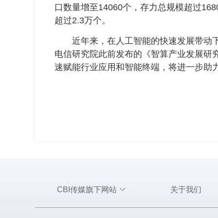
口数量增至14060个，存力总规模超过16
超过2.3万个。
近年来，在人工智能的快速发展带动下
电信研究院此前发布的《智算产业发展研究
速赋能行业应用和智能终端，将进一步助
CBI传媒旗下网站
关于我们