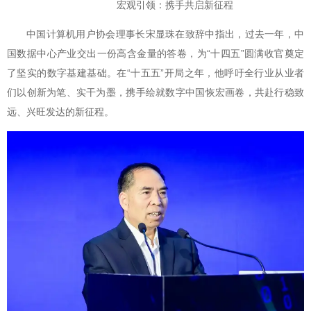
宏观引领：携手共启新征程
中国计算机用户协会理事长宋显珠在致辞中指出，过去一年，中
国数据中心产业交出一份高含金量的答卷，为“十四五”圆满收官奠定
了坚实的数字基建基础。在“十五五”开局之年，他呼吁全行业从业者
们以创新为笔、实干为墨，携手绘就数字中国恢宏画卷，共赴行稳致
远、兴旺发达的新征程。