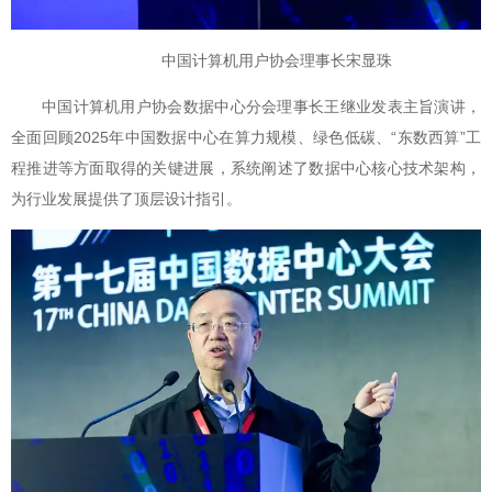
中国计算机用户协会理事长宋显珠
中国计算机用户协会数据中心分会理事长王继业发表主旨演讲，
全面回顾2025年中国数据中心在算力规模、绿色低碳、“东数西算”工
程推进等方面取得的关键进展，系统阐述了数据中心核心技术架构，
为行业发展提供了顶层设计指引。