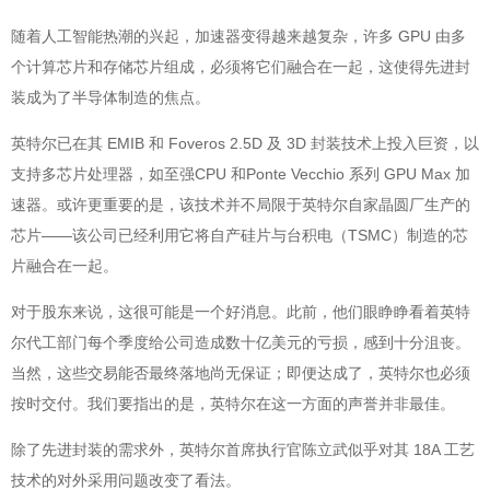
随着人工智能热潮的兴起，加速器变得越来越复杂，许多 GPU 由多
个计算芯片和存储芯片组成，必须将它们融合在一起，这使得先进封
装成为了半导体制造的焦点。
英特尔已在其 EMIB 和 Foveros 2.5D 及 3D 封装技术上投入巨资，以
支持多芯片处理器，如至强CPU 和Ponte Vecchio 系列 GPU Max 加
速器。或许更重要的是，该技术并不局限于英特尔自家晶圆厂生产的
芯片——该公司已经利用它将自产硅片与台积电（TSMC）制造的芯
片融合在一起。
对于股东来说，这很可能是一个好消息。此前，他们眼睁睁看着英特
尔代工部门每个季度给公司造成数十亿美元的亏损，感到十分沮丧。
当然，这些交易能否最终落地尚无保证；即便达成了，英特尔也必须
按时交付。我们要指出的是，英特尔在这一方面的声誉并非最佳。
除了先进封装的需求外，英特尔首席执行官陈立武似乎对其 18A 工艺
技术的对外采用问题改变了看法。