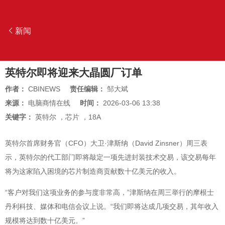
新闻
英特尔即将迎来大晶圆厂订单
作者：
CBINEWS
责任编辑：
邹大斌
来源：
电脑商情在线
时间：
2026-03-06 13:38
关键字：
英特尔
，
芯片
，
18A
英特尔首席财务官（CFO）大卫·津斯纳（David Zinsner）周三表
示，英特尔的代工部门即将敲定一项先进封装技术交易，该交易每年
将为这家陷入困境的芯片制造商贡献数十亿美元的收入。
“客户对我们这项业务的参与度非常高，”津斯纳在周三举行的摩根士
丹利科技、媒体和电信会议上说。“我们即将达成几项交易，其年收入
规模将达到数十亿美元。”