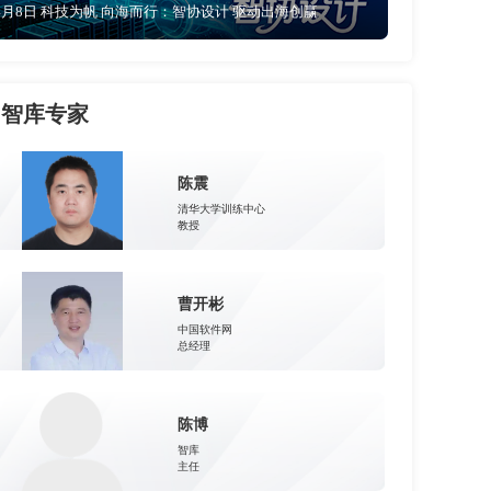
4月8日 科技为帆 向海而行：智协设计 驱动出海创赢
智库专家
陈震
清华大学训练中心
教授
曹开彬
中国软件网
总经理
陈博
智库
主任