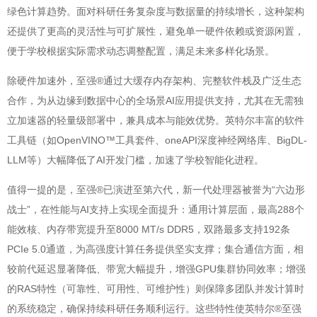
绿色计算趋势。面对科研任务复杂度与数据量的持续增长，这种架构
还提供了更高的灵活性与可扩展性，避免单一硬件依赖或资源闲置，
便于学校根据实际需求动态调整配置，满足未来多样化场景。
除硬件加速外，至强®通过大缓存内存架构、完整软件栈及广泛生态
合作，为从边缘到数据中心的全场景AI应用提供支持，尤其在无需独
立加速器的轻量级部署中，兼具成本与能效优势。英特尔丰富的软件
工具链（如OpenVINO™工具套件、oneAPI深度神经网络库、BigDL-
LLM等）大幅降低了AI开发门槛，加速了学校智能化进程。
值得一提的是，至强®已演进至第六代，新一代处理器被誉为“六边形
战士”，在性能与AI支持上实现全面提升：通用计算层面，最高288个
能效核、内存带宽提升至8000 MT/s DDR5，双路最多支持192条
PCIe 5.0通道，为高强度计算任务提供坚实支撑；集合通信方面，相
较前代延迟显著降低、带宽大幅提升，增强GPU集群协同效率；增强
的RAS特性（可靠性、可用性、可维护性）则保障多团队并发计算时
的系统稳定，确保持续科研任务顺利运行。这些特性使英特尔®至强