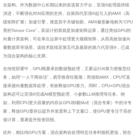
合架构。作为数据中心长期以来的首选算力平台，至强®处理器持续
演进，不断强化对AI应用的支持。自第四代至强®起引入的AMX（高
级矩阵扩展）加速引擎，便是其中关键创新。AMX被形象地称为“CPU
里的Tensor Core”，其设计初衷就是加速矩阵运算，通过类似GPU的
向量计算架构，可在单次运算中处理更大规模矩阵，从而高效加速向
量数据库等场景。该技术延续至第五代及最新的第六代至强®，已成
为混合架构的核心支撑。
在传统部署中，GPU既要承担数据预处理，又要运行AI算力密集型任
务，如同“一人干两份活”，易导致吞吐瓶颈；而借助AMX，CPU可直
接承接向量数据库处理，有效释放GPU算力。同时，CPU+GPU混合
架构还可让至强®完成AI模型预处理、小参数LLM推理等任务。例
如，利用CPU更大容量的内存从GPU卸载MoE（混合专家）中的冷专
家，释放GPU显存以提升并发度和上下文窗口，使GPU更专注于高价
值计算，显著提升投资回报。
此外，相比纯GPU方案，混合架构在处理特定任务时能耗更低，契合