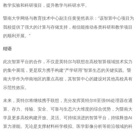
教学实验和科研项目，提升教学与科研水平。
暨南大学网络与教育技术中心副主任黄斐然表示：“
智算中心项目为
该
我校提供了强大的计算与存储支持，相信能推动各类科研和教学项目
的顺利开展。”
结语
此次智算平台的合作，不仅是英特尔与联想在高校智算领域技术实力
的集中展现，更是双方携手构建“产学研用”智算生态的关键实践。暨
南大学作为华南地区的重点高校，其智算中心的建设对其他高校具有
示范性效应。
未来，英特尔将继续携手联想，充分发挥英特尔®至强®6处理器在通
算、存力、传输、安全、可靠与生态六大维度的综合优势，为暨南大
学及更多高校构建开放、灵活、可持续演进的智算平台，持续释放AI
算力潜能。无论是支撑材料科学模拟、医学影像分析等前沿领域的科
研突破，还是赋能师生按需调用算力的教学实践，至强®6都将以其卓