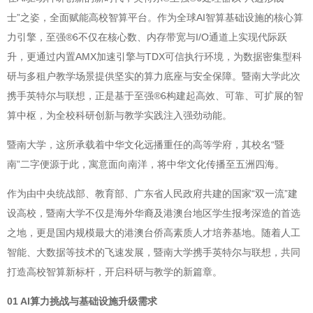
士”之姿，全面赋能高校智算平台。作为全球AI智算基础设施的核心算
力引擎，至强®6不仅在核心数、内存带宽与I/O通道上实现代际跃
升，更通过内置AMX加速引擎与TDX可信执行环境，为数据密集型科
研与多租户教学场景提供坚实的算力底座与安全保障。暨南大学此次
携手英特尔与联想，正是基于至强®6构建起高效、可靠、可扩展的智
算中枢，为全校科研创新与教学实践注入强劲动能。
暨南大学，这所承载着中华文化远播重任的高等学府，其校名“暨
南”二字便源于此，寓意面向南洋，将中华文化传播至五洲四海。
作为由中央统战部、教育部、广东省人民政府共建的国家“双一流”建
设高校，暨南大学不仅是海外华裔及港澳台地区学生报考深造的首选
之地，更是国内规模最大的港澳台侨高素质人才培养基地。随着人工
智能、大数据等技术的飞速发展，暨南大学携手英特尔与联想，共同
打造高校智算新标杆，开启科研与教学的新篇章。
01 AI算力挑战与基础设施升级需求