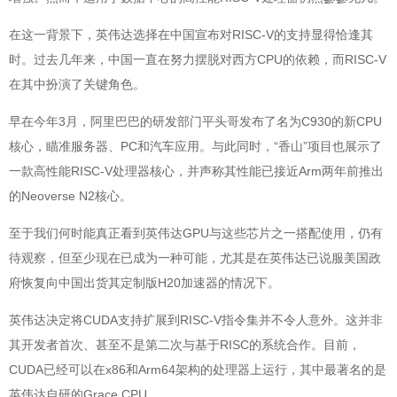
在这一背景下，英伟达选择在中国宣布对RISC-V的支持显得恰逢其
时。过去几年来，中国一直在努力摆脱对西方CPU的依赖，而RISC-V
在其中扮演了关键角色。
早在今年3月，阿里巴巴的研发部门平头哥发布了名为C930的新CPU
核心，瞄准服务器、PC和汽车应用。与此同时，“香山”项目也展示了
一款高性能RISC-V处理器核心，并声称其性能已接近Arm两年前推出
的Neoverse N2核心。
至于我们何时能真正看到英伟达GPU与这些芯片之一搭配使用，仍有
待观察，但至少现在已成为一种可能，尤其是在英伟达已说服美国政
府恢复向中国出货其定制版H20加速器的情况下。
英伟达决定将CUDA支持扩展到RISC-V指令集并不令人意外。这并非
其开发者首次、甚至不是第二次与基于RISC的系统合作。目前，
CUDA已经可以在x86和Arm64架构的处理器上运行，其中最著名的是
英伟达自研的Grace CPU。