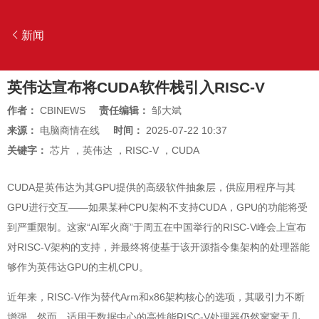
新闻
英伟达宣布将CUDA软件栈引入RISC-V
作者：
CBINEWS
责任编辑：
邹大斌
来源：
电脑商情在线
时间：
2025-07-22 10:37
关键字：
芯片
，
英伟达
，
RISC-V
，
CUDA
CUDA是英伟达为其GPU提供的高级软件抽象层，供应用程序与其
GPU进行交互——如果某种CPU架构不支持CUDA，GPU的功能将受
到严重限制。这家“AI军火商”于周五在中国举行的RISC-V峰会上宣布
对RISC-V架构的支持，并最终将使基于该开源指令集架构的处理器能
够作为英伟达GPU的主机CPU。
近年来，RISC-V作为替代Arm和x86架构核心的选项，其吸引力不断
增强。然而，适用于数据中心的高性能RISC-V处理器仍然寥寥无几。