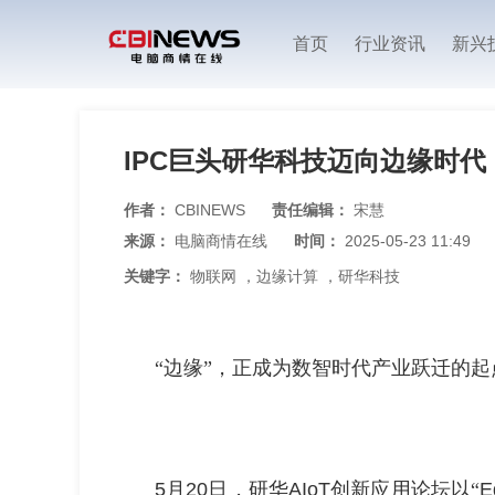
首页
行业资讯
新兴
IPC巨头研华科技迈向边缘时代
作者：
CBINEWS
责任编辑：
宋慧
来源：
电脑商情在线
时间：
2025-05-23 11:49
关键字：
物联网
，
边缘计算
，
研华科技
“边缘”，正成为数智时代产业跃迁的起
5
月
20
日，研华
AIoT
创新应用论坛以“
E