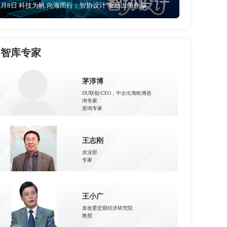
4月8日 科技为帆 向海而行：智协设计 驱动出海创赢
智库专家
茅淳博
DU联创/CEO，中企出海欧洲咨
询专家
咨询专家
王志刚
农业部
专家
王小广
发改委宏观经济研究院
教授