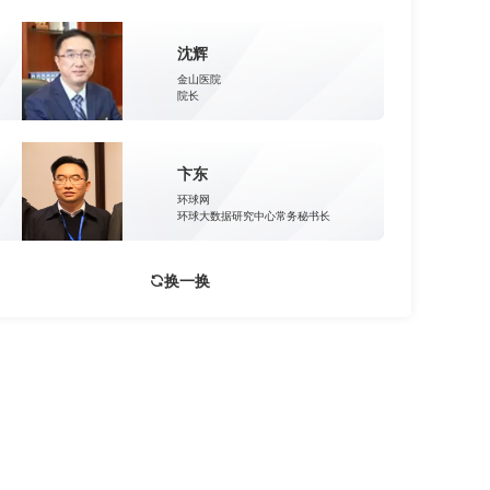
沈辉
金山医院
院长
卞东
环球网
环球大数据研究中心常务秘书长
换一换