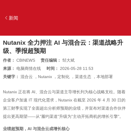
新闻
Nutanix 全力押注 AI 与混合云：渠道战略升
级、季报超预期
作者：
CBINEWS
责任编辑：
邹大斌
来源：
电脑商情在线
时间：
2026-05-28 11:53
关键字：
混合云
，
Nutanix
，
定制化
，
渠道生态
，
本地部署
Nutanix 正在将 AI、混合云与渠道主导增长列为核心战略支柱。随着
企业客户加速 IT 现代化需求，Nutanix 在截至 2026 年 4 月 30 日的
第三财季实现了全面超出分析师预期的业绩，并宣布对渠道合作伙伴
提出更高期望——从"履约渠道"升级为"主动开拓商机的增长引擎"。
业绩超预期，AI 与混合云成增长核心