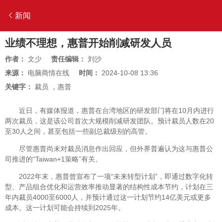
新闻
业绩不理想，惠普开始削减研发人员
作者：
文少
责任编辑：
刘沙
来源：
电脑商情在线
时间：
2024-10-08 13:36
关键字：
裁员
，
惠普
近日，有媒体报道，惠普在台湾地区的研发部门将在10月内进行
两次裁员，这是该公司首次大规模削减研发团队。预计裁员人数在20
至30人之间，甚至包括一些副总裁级别的高管。
尽管惠普尚未对裁员消息作出回应，但外界普遍认为这与惠普公
司推进的“Taiwan+1策略”有关。
2022年末，惠普曾宣布了一项“未来转型计划”，即通过数字化转
型、产品组合优化和运营效率推动显著的结构性成本节约，计划在三
年内裁员4000至6000人，并预计通过这一计划节约14亿美元或更多
成本。这一计划可能会持续到2025年。