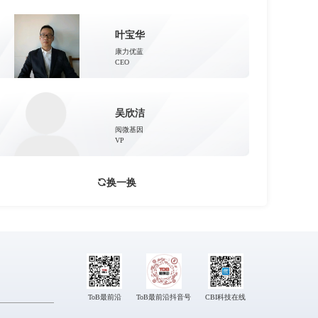
叶宝华
康力优蓝
CEO
吴欣洁
阅微基因
VP
换一换
ToB最前沿
ToB最前沿抖音号
CBI科技在线