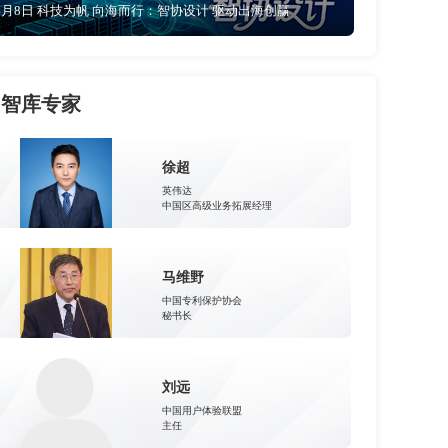
4月8日 科技为帆 向海而行：智协设计 驱动出海创赢
智库专家
徐超
英伟达
中国区高级业务拓展经理
马维野
中国专利保护协会
秘书长
刘远
中国用户体验联盟
主任