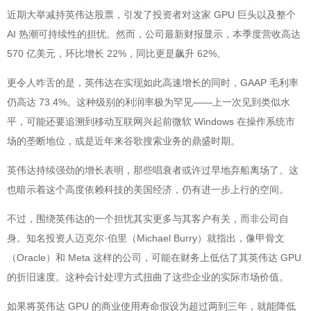
近期大举减持英伟达股票，引发了投资者对这家 GPU 巨头以及整个
AI 热潮可持续性的担忧。然而，公司最新财报显示，本季度营收高达
570 亿美元，环比增长 22%，同比更是飙升 62%。
更令人咋舌的是，英伟达在实现如此高速增长的同时，GAAP 毛利率
仍高达 73.4%。这种级别的利润率极为罕见——上一次见到类似水
平，可能还要追溯到移动互联网兴起前微软 Windows 在操作系统市
场的垄断地位，或是近年来谷歌搜索业务的鼎盛时期。
英伟达持续强劲的增长表明，那些唱衰者或许过早地弃船离场了。这
也暗示着这个高度依赖科技的美国经济，仍有进一步上行的空间。
不过，围绕英伟达的一个担忧其实更多与其客户有关，而非公司自
身。知名投资人迈克尔·伯里（Michael Burry）就指出，像甲骨文
（Oracle）和 Meta 这样的公司，可能在财务上低估了其英伟达 GPU
的折旧速度。这种会计处理方式扭曲了这些企业的实际市场价值。
如果将英伟达 GPU 的商业使用寿命假设为超过两到三年，就能降低