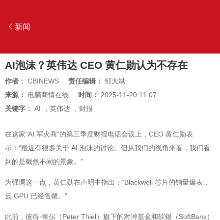
新闻
AI泡沫？英伟达 CEO 黄仁勋认为不存在
作者：
CBINEWS
责任编辑：
邹大斌
来源：
电脑商情在线
时间：
2025-11-20 11:07
关键字：
AI
，
英伟达
，
财报
在这家“AI 军火商”的第三季度财报电话会议上，CEO 黄仁勋表
示：“最近有很多关于 AI 泡沫的讨论。但从我们的视角来看，我们看
到的是截然不同的景象。”
为强调这一点，黄仁勋在声明中指出：“Blackwell 芯片的销量爆表，
云 GPU 已经售罄。”
此前，彼得·蒂尔（Peter Thiel）旗下的对冲基金和软银（SoftBank）