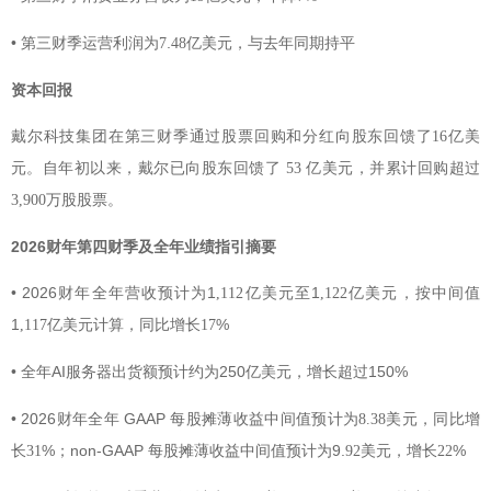
•
.
第三财季运营利润为7
48亿美元，与去年同期持平
资本回报
戴尔科技集团在第三财季通过股票回购和分红向股东回馈了16亿美
股东回馈了
亿美元，并累计回购
元。自年初以来，戴尔已向
53
超过
3,900万股股票。
2026财年第四财季及全年业绩指引摘要
•
2026
1
1
财年全年营收预计为
,112亿美元至
,122亿美元，按中间值
1
%
,117亿美元计算，同比增长17
•
全年AI服务器出货
预计约为250亿美元，增长超过150%
额
•
2026
GAAP
财年全年
每股摊薄收益中间值预计为8.38美元，同比增
%
non-GAAP
9.
%
长31
；
每股摊薄收益中间值预计为
92美元，增长22