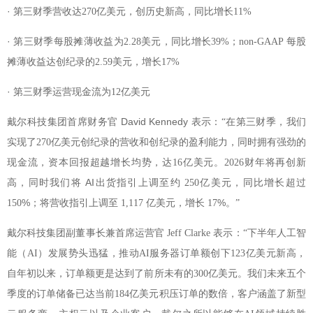
·
第三财季营收达270亿美元，创历史新高，同比增长11%
·
第三财季每股摊薄收益为2.28美元，同比增长39%；non-GAAP 每股
摊薄收益达创纪录的2.59美元，增长17%
·
第三财季运营现金流为12亿美元
首席财务官 David Kennedy 表示
戴尔科技集团
：“在第三财季，我们
强劲
实现了270亿美元创纪录的营收和创纪录的盈利能力，同时拥有
的
将再创
现金流，资本回报超越增长均势，达16亿美元。2026财年
新
我们
AI出货
上调至约
亿美元，同比增长
高，同时
将
指引
250
超过
%；将
上调至
亿美元，增长
%。
150
营收指引
1,117
17
”
戴尔科技集团副董事长兼首席运营官 Jeff Clarke
表示：“下半年人工智
能（AI）发展势头迅猛，推动AI服务器订单额创下123亿美元新高，
自年初以来，订单额更是达到了前所未有的300亿美元。我们未来五个
新型
季度的订单储备已达当前184亿美元积压订单的数倍，客户涵盖了