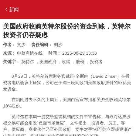
新闻
美国政府收购英特尔股份的资金到账，英特尔
投资者仍存疑虑
作者：
文少
责任编辑：
刘沙
来源：
电脑商情在线
时间：
2025-08-29 13:38
关键字：
英特尔
，
美国政府
，
收购
，
股份
，
投资者
8月29日，英特尔首席财务官戴维·辛斯纳（David Zinser）在投
资者电话会议上证实，公司已于周三晚间收到美国政府拨付的57亿美
元资金。
在刚刚过去不久的上周五，美国白宫宣布用相关资金收购英特尔
10%股份。
英特尔在本周一提交给监管机构的文件中警告称，与政府达成股
权交易可能会引发“负面市场反应”。文件指出，投资者、员工、客
户、供应商、商业伙伴乃至外国政府、竞争对手“都可能立即或逐渐产
生负面观感”，并可能引发诉讼或更严格的公众监督。