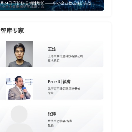
6月24日 守护数据 韧性增长 ——中小企业数据保护实战研讨会
智库专家
王焙
上海中朔信息科技有限公司
技术总监
Peter 叶毓睿
元宇宙产业委联席秘书长
专家
张涛
数字生态学者/智库
教授