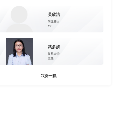
吴欣洁
阅微基因
VP
武多娇
复旦大学
主任
换一换