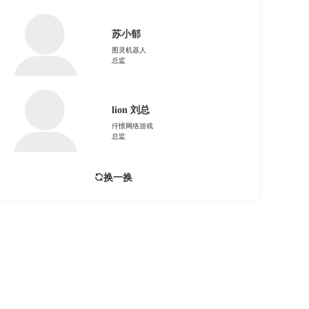
苏小郁
图灵机器人
总监
lion 刘总
仟憬网络游戏
总监
换一换