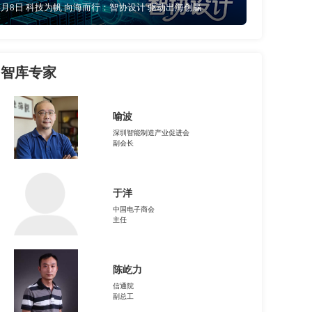
4月8日 科技为帆 向海而行：智协设计 驱动出海创赢
智库专家
喻波
深圳智能制造产业促进会
副会长
于洋
中国电子商会
主任
陈屹力
信通院
副总工