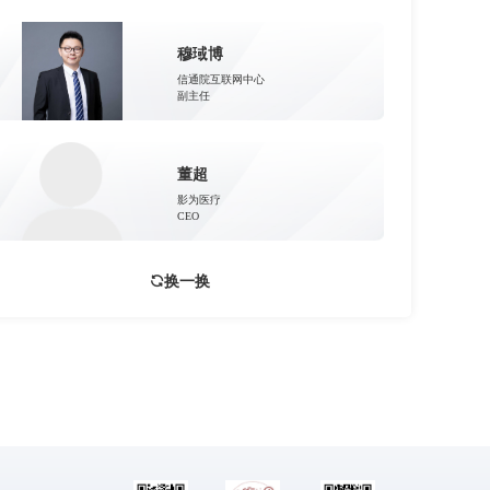
穆琙博
信通院互联网中心
副主任
董超
影为医疗
CEO
换一换