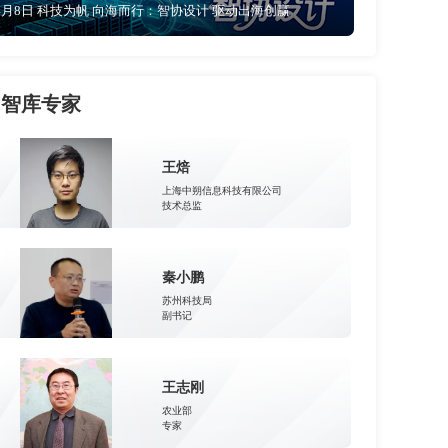
4月8日 科技为帆 向海而行：智协设计 驱动出海创赢
智库专家
王焙
上海中朔信息科技有限公司
技术总监
秦小鹏
苏州科技局
副书记
王志刚
农业部
专家