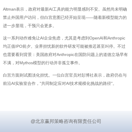
Altman表示，政府对最新AI工具的能力明显感到不安。虽然尚未明确
禁止外国用户访问，但白宫意图已经开始呈现——随着新模型能力的
进一步显现，干预只会更多。
这一系列动作难免让AI企业焦虑，尤其是考虑到OpenAI和Anthropic
均正值IPO前夕。业界担忧新的软件研发可能被推迟甚至叫停。不过
也需要看到背景：美国政府对Anthropic在国防问题上的道德立场早有
不满，对Mythos模型的行动并非孤立事件。
白宫方面则试图淡化担忧。一位白宫官员对彭博社表示，政府仍在与
前沿AI实验室合作，"共同制定应对AI技术规模化挑战的路径"。
@北京赢邦策略咨询有限责任公司