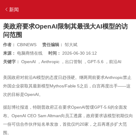
新闻
美政府要求OpenAI限制其最强大AI模型的访
问范围
作者：
CBINEWS
责任编辑：
邹大斌
来源：
电脑商情在线
时间：
2026-06-30 16:12
关键字：
OpenAI
，
Anthropic
，
出口管制
，
GPT-5.6
，
前沿AI
美国政府对前沿AI模型的态度日趋强硬。继两周前要求Anthropic禁止
外国企业获取其最新模型Mythos/Fable 5之后，白宫再度出手——这
次的目标是OpenAI。
据彭博社报道，特朗普政府正在要求OpenAI暂缓GPT-5.6的全面发
布。OpenAI CEO Sam Altman向员工透露，政府要求该模型初期仅向
一份可信合作伙伴短名单发放，首批仅约20家，之后再逐步扩大范
围。