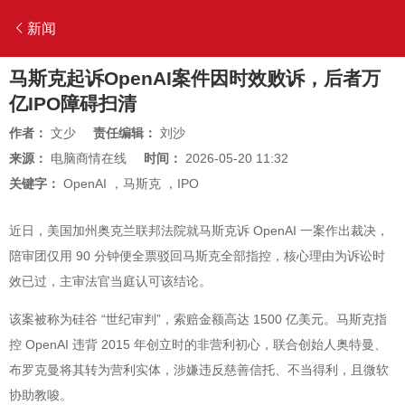
新闻
马斯克起诉OpenAI案件因时效败诉，后者万
亿IPO障碍扫清
作者：
文少
责任编辑：
刘沙
来源：
电脑商情在线
时间：
2026-05-20 11:32
关键字：
OpenAI
，
马斯克
，
IPO
近日，美国加州奥克兰联邦法院就马斯克诉 OpenAI 一案作出裁决，
陪审团仅用 90 分钟便全票驳回马斯克全部指控，核心理由为诉讼时
效已过，主审法官当庭认可该结论。
该案被称为硅谷 “世纪审判”，索赔金额高达 1500 亿美元。马斯克指
控 OpenAI 违背 2015 年创立时的非营利初心，联合创始人奥特曼、
布罗克曼将其转为营利实体，涉嫌违反慈善信托、不当得利，且微软
协助教唆。