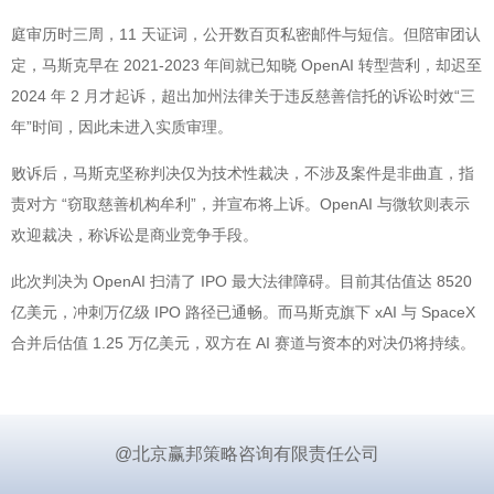
庭审历时三周，11 天证词，公开数百页私密邮件与短信。但陪审团认
定，马斯克早在 2021-2023 年间就已知晓 OpenAI 转型营利，却迟至
2024 年 2 月才起诉，超出加州法律关于违反慈善信托的诉讼时效“三
年”时间，因此未进入实质审理。
败诉后，马斯克坚称判决仅为技术性裁决，不涉及案件是非曲直，指
责对方 “窃取慈善机构牟利”，并宣布将上诉。OpenAI 与微软则表示
欢迎裁决，称诉讼是商业竞争手段。
此次判决为 OpenAI 扫清了 IPO 最大法律障碍。目前其估值达 8520
亿美元，冲刺万亿级 IPO 路径已通畅。而马斯克旗下 xAI 与 SpaceX
合并后估值 1.25 万亿美元，双方在 AI 赛道与资本的对决仍将持续。
@北京赢邦策略咨询有限责任公司