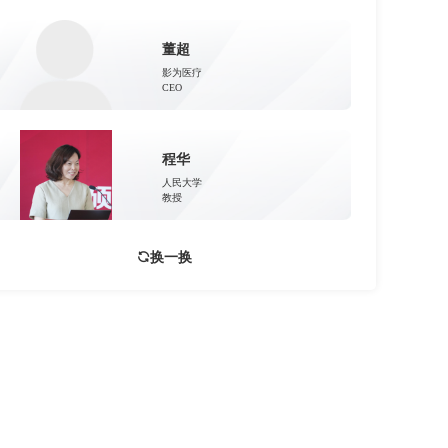
董超
影为医疗
CEO
程华
人民大学
教授
换一换