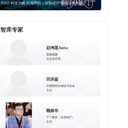
4月8日 科技为帆 向海而行：智协设计 驱动出海创赢
智库专家
赵鸿莲Anita
原能细胞
北京总经理
田洪鉴
中国医药生物技术协会
主任
魏振华
千丁数科（龙湖地产）
主任