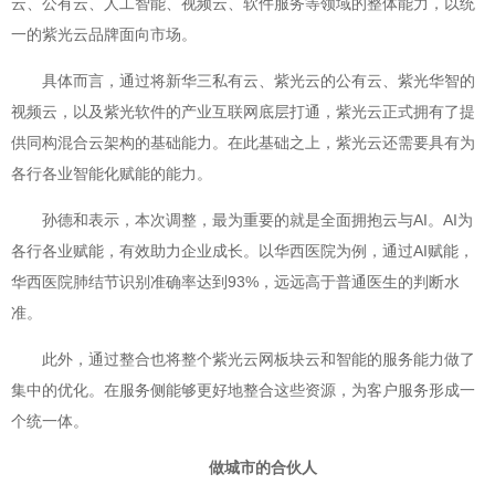
云、公有云、人工智能、视频云、软件服务等领域的整体能力，以统
一的紫光云品牌面向市场。
具体而言，通过将新华三私有云、紫光云的公有云、紫光华智的
视频云，以及紫光软件的产业互联网底层打通，紫光云正式拥有了提
供同构混合云架构的基础能力。在此基础之上，紫光云还需要具有为
各行各业智能化赋能的能力。
孙德和表示，本次调整，最为重要的就是全面拥抱云与AI。AI为
各行各业赋能，有效助力企业成长。以华西医院为例，通过AI赋能，
华西医院肺结节识别准确率达到93%，远远高于普通医生的判断水
准。
此外，通过整合也将整个紫光云网板块云和智能的服务能力做了
集中的优化。在服务侧能够更好地整合这些资源，为客户服务形成一
个统一体。
做城市的合伙人